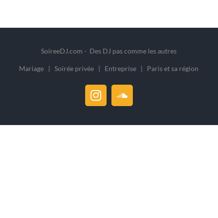
SoireeDJ.com - Des DJ pas comme les autres
Mariage | Soirée privée | Entreprise | Paris et sa région
Instagram
SoundCloud